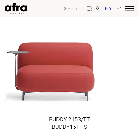
English
French
BUDDY 215S/TT
BUDDY15TT-S