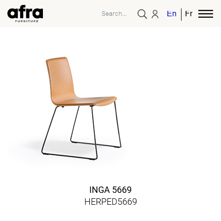
English
French
INGA 5669
HERPED5669